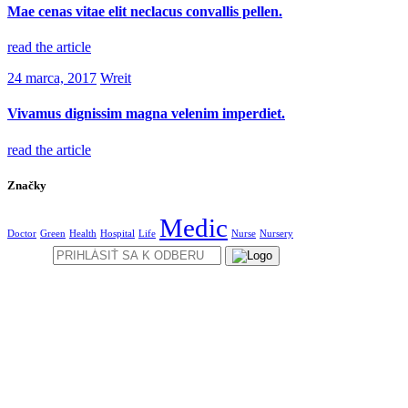
Mae cenas vitae elit neclacus convallis pellen.
read the article
24 marca, 2017
Wreit
Vivamus dignissim magna velenim imperdiet.
read the article
Značky
Medic
Doctor
Green
Health
Hospital
Life
Nurse
Nursery