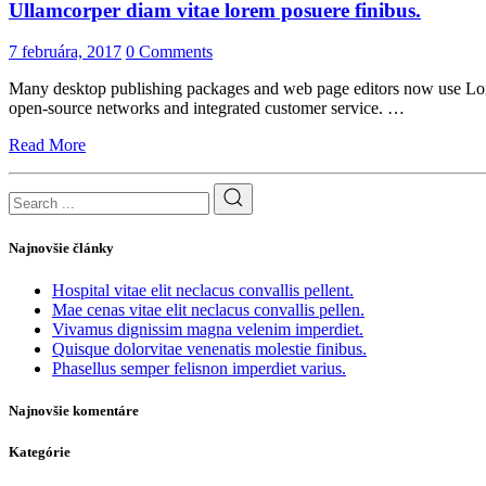
Ullamcorper diam vitae lorem posuere finibus.
7 februára, 2017
0 Comments
Many desktop publishing packages and web page editors now use Lorem I
open-source networks and integrated customer service. …
Read More
Najnovšie články
Hospital vitae elit neclacus convallis pellent.
Mae cenas vitae elit neclacus convallis pellen.
Vivamus dignissim magna velenim imperdiet.
Quisque dolorvitae venenatis molestie finibus.
Phasellus semper felisnon imperdiet varius.
Najnovšie komentáre
Kategórie