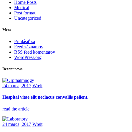
Home Posts
Medical
Post format
Uncategorized
Meta
Prihlásiť sa
Feed záznamov
RSS feed komentárov
WordPress.org
Recent news
24 marca, 2017
Wreit
Hospital vitae elit neclacus convallis pellent.
read the article
24 marca, 2017
Wreit