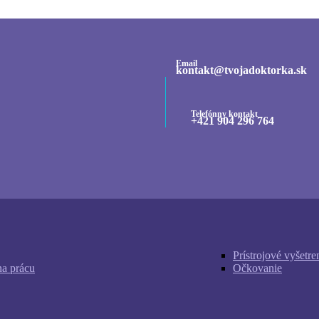
Email
kontakt@tvojadoktorka.sk
Telefónny kontakt
+421 904 296 764
Prístrojové vyšetre
na prácu
Očkovanie