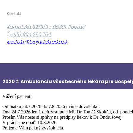
Kontakt
Karpatská 3273/11 - 05801, Poprad
(+421) 904 296 764
kontakt@tvojadoktorka.sk
2020 © Ambulancia všeobecného lekára pre dospelých,
Vážení pacienti
Od piatku 24.7.2026 do 7.8.2026
máme dovolenku.
Dna 24.7.2026 len 1 deň zastupuje MUDr Tomáš Skokňa, od pondel
Prosím Vás noste si správy na predpisy liekov k Dr Ondrušovej.
V práci sme opať
10.8.2026
Prajeme Vám pekný zvyšok leta.