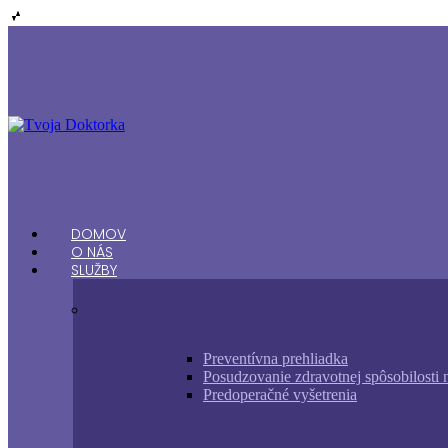
Home
Domov
DOMOV
O nás
O NÁS
Služby
SLUŽBY
Cenník
Kontakt
Preventívna prehliadka
Posudzovanie zdravotnej spôsobilosti 
Predoperačné vyšetrenia