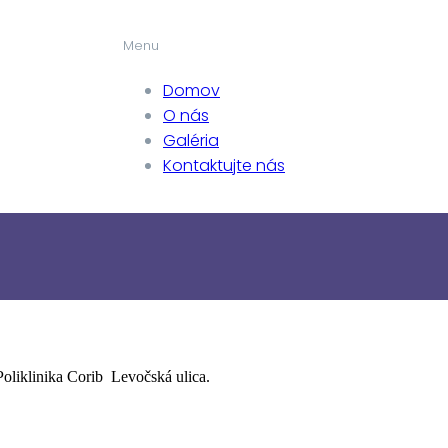
Menu
Domov
O nás
Galéria
Kontaktujte nás
liklinika Corib Levočská ulica.