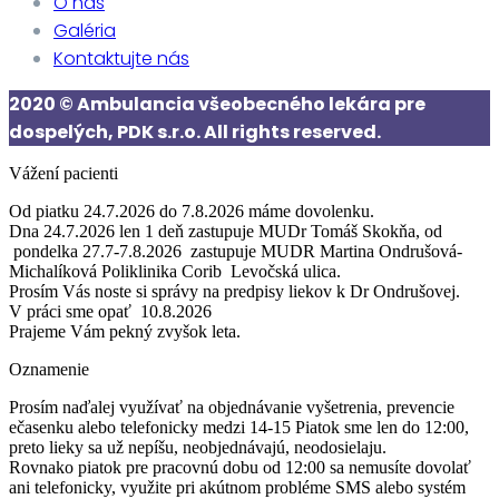
O nás
Galéria
Kontaktujte nás
2020 © Ambulancia všeobecného lekára pre
dospelých, PDK s.r.o. All rights reserved.
Vážení pacienti
Od piatku 24.7.2026 do 7.8.2026
máme dovolenku.
Dna 24.7.2026 len 1 deň zastupuje MUDr Tomáš Skokňa, od
pondelka 27.7-7.8.2026 zastupuje MUDR Martina Ondrušová-
Michalíková Poliklinika Corib Levočská ulica.
Prosím Vás noste si správy na predpisy liekov k Dr Ondrušovej.
V práci sme opať
10.8.2026
Prajeme Vám pekný zvyšok leta.
Oznamenie
Prosím naďalej využívať na objednávanie vyšetrenia, prevencie
ečasenku alebo telefonicky medzi 14-15 Piatok sme len do 12:00,
preto lieky sa už nepíšu, neobjednávajú, neodosielaju.
Rovnako piatok pre pracovnú dobu od 12:00 sa nemusíte dovolať
ani telefonicky, využite pri akútnom probléme SMS alebo systém