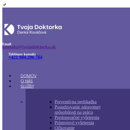
Email
kontakt@tvojadoktorka.sk
Telefónny kontakt
+421 904 296 764
DOMOV
O NÁS
Home
SLUŽBY
Články
Preventívna prehliadka
Posudzovanie zdravotnej
spôsobilosti na prácu
Predoperačné vyšetrenia
Prístrojové vyšetrenia
Očkovanie