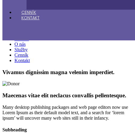
CENNÍK
KONTAKT
Domov
O nás
Služby
Cenník
Kontakt
Vivamus dignissim magna velenim imperdiet.
Maecenas vitae elit neclacus convallis pellentesque.
Many desktop publishing packages and web page editors now use
Lorem Ipsum as their default model text, and a search for ‘lorem
ipsum’ will uncover many web sites still in their infancy.
Subheading