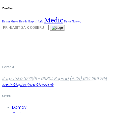
Značky
Medic
Doctor
Green
Health
Hospital
Life
Nurse
Nursery
Kontakt
Karpatská 3273/11 - 05801, Poprad
(+421) 904 296 764
kontakt@tvojadoktorka.sk
Menu
Domov