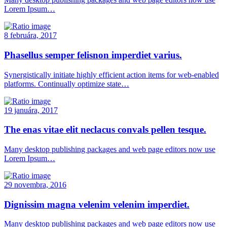
Lorem Ipsum…
8 februára, 2017
Phasellus semper felisnon imperdiet varius.
Synergistically initiate highly efficient action items for web-enabled
platforms. Continually optimize state…
19 januára, 2017
The enas vitae elit neclacus convals pellen tesque.
Many desktop publishing packages and web page editors now use
Lorem Ipsum…
29 novembra, 2016
Dignissim magna velenim velenim imperdiet.
Many desktop publishing packages and web page editors now use