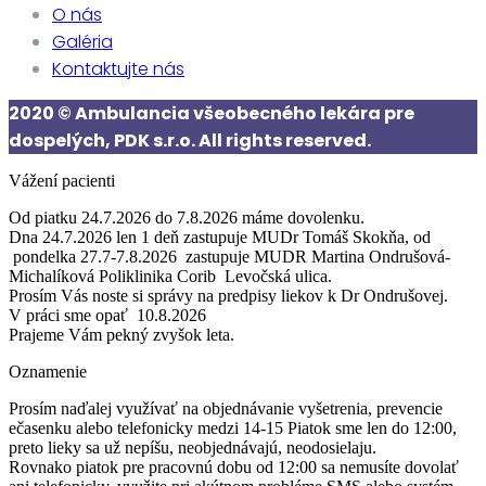
O nás
Galéria
Kontaktujte nás
2020 © Ambulancia všeobecného lekára pre
dospelých, PDK s.r.o. All rights reserved.
Vážení pacienti
Od piatku 24.7.2026 do 7.8.2026
máme dovolenku.
Dna 24.7.2026 len 1 deň zastupuje MUDr Tomáš Skokňa, od
pondelka 27.7-7.8.2026 zastupuje MUDR Martina Ondrušová-
Michalíková Poliklinika Corib Levočská ulica.
Prosím Vás noste si správy na predpisy liekov k Dr Ondrušovej.
V práci sme opať
10.8.2026
Prajeme Vám pekný zvyšok leta.
Oznamenie
Prosím naďalej využívať na objednávanie vyšetrenia, prevencie
ečasenku alebo telefonicky medzi 14-15 Piatok sme len do 12:00,
preto lieky sa už nepíšu, neobjednávajú, neodosielaju.
Rovnako piatok pre pracovnú dobu od 12:00 sa nemusíte dovolať